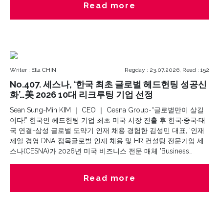
Read more
team.We look forward to celebrating the spirit of innovation
and growth in Thailand's business community. See you all at
the TIBA Awards Ceremony on August 20th! hashtag
Writer : Ella CHIN
Regday : 23.07.2026, Read : 152
No.407. 세스나, ‘한국 최초 글로벌 헤드헌팅 성공신
화’…美 2026 10대 리크루팅 기업 선정
Sean Sung-Min KIM ｜ CEO ｜ Cesna Group-“글로벌만이 살길
이다!” 한국인 헤드헌팅 기업 최초 미국 시장 진출 후 한국·중국·태
국 연결-삼성 글로벌 도약기 인재 채용 경험한 김성민 대표, ‘인재
제일 경영 DNA’ 접목글로벌 인재 채용 및 HR 컨설팅 전문기업 세
스나(CESNA)가 2026년 미국 비즈니스 전문 매체 'Business
Chief'의 발표를 통해 독보적인 Executive Search 역량과 국가 간
인재 확보 경험, 기업 맞춤형 채용 전략을 인정받아 'Top 10
Read more
Leading Recruitment Companies of the Year 2026 올해의 10대
리크루팅 기업)'에 선정됐다.세스나 측은 미국 본사를 중심으로 한
국, 중국, 태국 등 주요 글로벌 시장에서 쌓아온 탄탄한 네트워크와
차별화된 HR 솔루션이 이번 세계적인 탑10 선정의 핵심 배경이 되