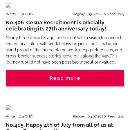
었다고 밝혔다.업계에서는 세스나를 한국계 헤드헌팅 기업 가운데
글로벌 시장에 선제적으로 진출한 사례로 보고 있다. 국내 다수 헤
Writer : Ella CHIN
Regday : 09.07.2026, Read : 209
드헌팅 기업이 한국 시장 중심으로 성장해 온 것과 달리, 세스나는
"글로벌만이 살길이다(Global is the only way forward)"라는 방향
No.406. Cesna Recruitment is officially
아래 1999년 미국 뉴저지에 본사를 설립하며 해외 시장에 진출했
celebrating its 27th anniversary today!
다. 이후 미국과 한국, 중국, 태국을 연결하는 채용 네트워크를 구
Nearly three decades ago, we set out with a vision to connect
축하며 북미와 아시아를 잇는 Executive Search 기반을 넓혀왔
exceptional talent with world-class organizations. Today, we
다.Business Chief는 세스나가 단순 인재 소개를 넘어 글로벌 인재
stand proud of the incredible network, deep partnerships, and
확보 전략, 조직문화 적합성 평가, 마켓 매핑(Market Mapping), 국
cross-border success stories we’ve built along the way.This
가 간 인재 이동, 리더십 구축 등까지 지원하는 전략적 HR 파트너
journey would not have been possible without our valued
역할을 수행하고 있다고 평가했다.세스나의 경쟁력은 글로벌 네트
clients and incredible candidates. We are deeply grateful to
워크에만 머물지 않는다. 김성민(Sean Kim) 대표는 삼성이 글로벌
our clients for their unwavering trust and partnership which
시장에서 본격적으로 도약하던 1990년대, 글로벌 인재 확보와 조
Read more
inspires us to continuously improve and to our candidates for
직 성장 과정을 가까이에서 경험하며 '인재제일' 철학의 중요성을
the absolute privilege of walking alongside them on their paths
체감했다고 설명한다. 이후 세스나는 고객사의 핵심 인재 확보 전
to professional growth.While we honor our past, we are
략에도 이러한 인재 중심 접근을 반영해 왔다.회사 측은 단순히 채
incredibly excited about the future. Moving into the second
용 숫자를 채우는 방식이 아니라, 기업의 성장 전략과 조직문화, 리
half of the year, Cesna Recruitment is committed to
더십 구조, 장기 경쟁력까지 함께 고려하는 방식이 세스나의 차별
continuously updating and upgrading our talent solutions with
점이라고 설명했다.최근에는 글로벌 공급망 재편과 해외 투자 확
Writer : Ella CHIN
Regday : 03.07.2026, Read : 230
the latest technology. By blending cutting-edge tools with our
대 흐름 속에서 미국과 아시아를 중심으로 인재 확보 경쟁도 한층
deep market expertise, we aim to deliver even faster, smarter,
치열해지고 있다. 한국 기업들의 미국·중국·태국 진출과 글로벌 기
No.405. Happy 4th of July from all of us at
and more precise recruitment strategies.