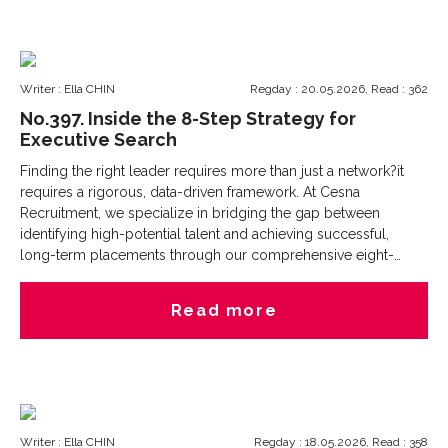
to carry this momentum forward.
Writer : Ella CHIN
Regday : 20.05.2026, Read : 362
No.397. Inside the 8-Step Strategy for
Executive Search
Finding the right leader requires more than just a network?it
requires a rigorous, data-driven framework. At Cesna
Recruitment, we specialize in bridging the gap between
identifying high-potential talent and achieving successful,
long-term placements through our comprehensive eight-
stage strategic methodology.Our process moves beyond
traditional sourcing. We leverage advanced data analytics and
Read more
international reach to find top-tier global talent, followed by
deep-dive evaluations of leadership potential and cultural fit.
With a steadfast commitment to integrity, we execute
meticulous compliance audits and background checks,
ensuring every candidate we present is thoroughly vetted and
ready to drive impact.Our partnership doesn’t end at the
Writer : Ella CHIN
Regday : 18.05.2026, Read : 358
signature. From expert contract negotiation to dedicated post-