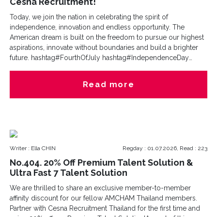
업들의 한국 및 아시아 투자 확대에 따라 해외 법인 설립, 신규 공
Cesna Recruitment!
장 구축, 연구개발센터 확대, 글로벌 영업 조직 강화 프로젝트도 늘
Today, we join the nation in celebrating the spirit of
어나는 추세다.다국적 기업들은 해외 진출 시 필연적으로 발생하
independence, innovation and endless opportunity. The
는 문화적 충돌과 조기 퇴사 리스크를 최소화하기 위해, 조직 설계
American dream is built on the freedom to pursue our highest
와 리더십 안착까지 책임지는 종합 HR 컨설팅 역량을 파트너 선정
aspirations, innovate without boundaries and build a brighter
의 최우선 기준으로 삼는 분위기다. 크로스보더(Cross-border) 채
future. hashtag#FourthOfJuly hashtag#IndependenceDay
용의 성공 여부가 곧 글로벌 비즈니스의 생존과 직결되는 시대가
hashtag#CesnaUSA hashtag#GlobalTalent
도래한 것이다.세스나는 반도체, IT, AI, 자동차, 전기차, 제조, 화학,
hashtag#ExecutiveSearch
소비재(FMCG), 헬스케어, 의료기기, 제약, 금융, 물류 및 공급망
Read more
(Supply Chain) 등 다양한 산업 분야에서 Executive Search 서비
스를 제공하고 있다. 채용 범위 역시 CEO, Country Manager,
CFO, CTO, 공장장, 연구개발 책임자, 영업 임원, 생산 총괄, HR
Director 등 핵심 리더십부터 전문 인재까지 폭넓게 아우르고 있
다.이상현 기자2026.07.13출처 : 아시아경제
https://www.asiae.co.kr/article/2026071014545863942Cesna
Writer : Ella CHIN
Regday : 01.07.2026, Read : 223
Achieves ‘First Korean Global Headhunting Success Story’...
No.404. 20% Off Premium Talent Solution &
Named to U.S. 2026 Top 10 Recruitment Companies- "Global
Ultra Fast 7 Talent Solution
Is the Only Way Forward": First Korean Headhunting Firm to
Enter the U.S. Market, Connecting Korea, China, and Thailand-
We are thrilled to share an exclusive member-to-member
CEO Sean Sungmin Kim, Who Witnessed Samsung's Global
affinity discount for our fellow AMCHAM Thailand members.
Expansion, Embeds 'Talent-First Management DNA'View
Partner with Cesna Recruitment Thailand for the first time and
original imageCesna Group, a global talent acquisition and HR