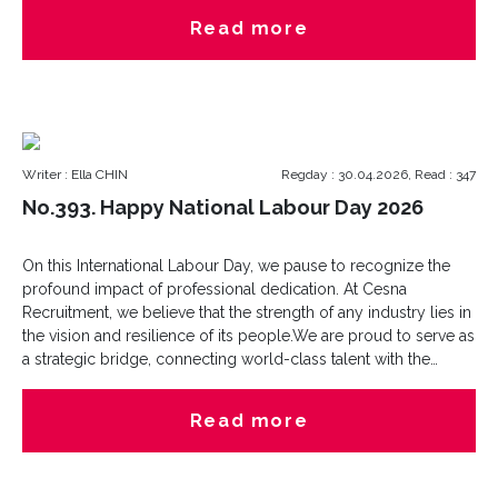
developed a keen ability to understand client needs, build
Read more
relationships, and deliver service excellence in fast-paced
settings.Her background in sales and customer consultation
naturally aligns with our mission at Cesna?connecting top
talent with the right opportunities while delivering tailored
recruitment solutions to our clients. We are confident that
Gianna’s communication skills, adaptability, and client-first
Writer : Ella CHIN
Regday : 30.04.2026, Read : 347
mindset will contribute meaningfully to both our candidates’
career journeys and our clients’ hiring success.Fun Fact:
No.393. Happy National Labour Day 2026
Outside of work Gianna enjoys staying active through
badminton and pilates.
On this International Labour Day, we pause to recognize the
profound impact of professional dedication. At Cesna
Recruitment, we believe that the strength of any industry lies in
the vision and resilience of its people.We are proud to serve as
a strategic bridge, connecting world-class talent with the
opportunities that define careers and drive global progress.
Today, we salute the leaders, the innovators, and the specialists
Read more
who strive for excellence every day.Wishing our clients,
candidates, and partners a restful and inspiring Labour Day.