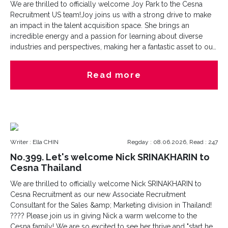
We are thrilled to officially welcome Joy Park to the Cesna
Recruitment US team!Joy joins us with a strong drive to make
an impact in the talent acquisition space. She brings an
incredible energy and a passion for learning about diverse
industries and perspectives, making her a fantastic asset to our
growing team.Outside of her professional life, Joy stays active
and inspired. You can find her on the tennis court, working out,
Read more
diving into a good book and listening to music.Looking to
grow your team or take the next step in your career?Joy is
eager to connect, listen, and deliver. Connect with Joy today to
discuss your hiring demands or career goals.
Writer : Ella CHIN
Regday : 08.06.2026, Read : 247
No.399. Let's welcome Nick SRINAKHARIN to
Cesna Thailand
We are thrilled to officially welcome Nick SRINAKHARIN to
Cesna Recruitment as our new Associate Recruitment
Consultant for the Sales &amp; Marketing division in Thailand!
???? Please join us in giving Nick a warm welcome to the
Cesna family! We are so excited to see her thrive and "start her