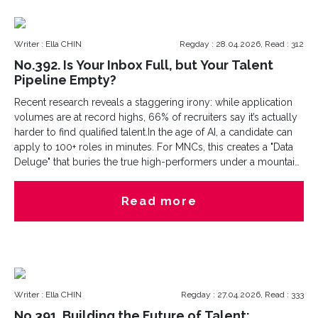
Writer : Ella CHIN
Regday : 28.04.2026, Read : 312
No.392. Is Your Inbox Full, but Your Talent
Pipeline Empty?
Recent research reveals a staggering irony: while application
volumes are at record highs, 66% of recruiters say it’s actually
harder to find qualified talent.In the age of AI, a candidate can
apply to 100+ roles in minutes. For MNCs, this creates a "Data
Deluge" that buries the true high-performers under a mountain
of generic CVs.At Cesna Recruitment, we don't just "manage"
applications but we headhunt for the signal. Cesna provides
Read more
the human-led vetting that algorithms miss, ensuring your
regional hub is powered by specialists, not just "applicants."
Stop sifting. Start hiring now with Cesna.
Writer : Ella CHIN
Regday : 27.04.2026, Read : 333
No.391. Building the Future of Talent: