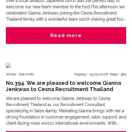
over a local fantastic Japanese lunch was the perfect way to
welcome our new team member to the fold.This afternoon we
celebrated Gianna Jenkwao joining the Cesna Recruitment
Thailand family with a wonderful team lunch sharing great food
and even better conversation as we look forward to the
milestones ahead.Our team continues to expand to better
Read more
serve the evolving needs of the Southeast Asian business
community. We are excited to leverage our collective
expertise to help you build a winning team. Connect with us
today to see how our specialized insights can power your
growth.
Writer : Ella CHIN
Regday : 05.05.2026, Read : 385
No.394. We are pleased to welcome Gianna
Jenkwao to Cesna Recruitment Thailand
We are pleased to welcome Gianna Jenkwao to Cesna
Recruitment Thailand as our Recruitment Consultant,
specializing in Sales &amp; Marketing.Gianna brings with her a
strong foundation in customer engagement, sales support, and
client-facing roles across international environments. With
hands-on experience in both Thailand and Australia, she has