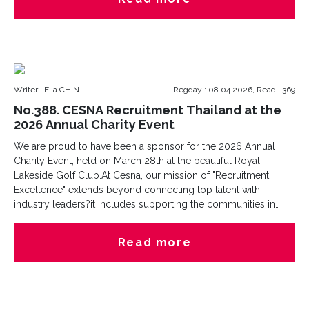
Writer : Ella CHIN
Regday : 08.04.2026, Read : 369
No.388. CESNA Recruitment Thailand at the
2026 Annual Charity Event
We are proud to have been a sponsor for the 2026 Annual
Charity Event, held on March 28th at the beautiful Royal
Lakeside Golf Club.At Cesna, our mission of "Recruitment
Excellence" extends beyond connecting top talent with
industry leaders?it includes supporting the communities in
which we operate. It was a privilege to provide the
tournament’s sports towels and contribute to a day dedicated
Read more
to such a meaningful cause.A sincere thank you to the KTCC
team for organizing a spectacular day on the green and for
sharing these wonderful photos. We value this partnership
deeply and look forward to many more opportunities to
collaborate and create a positive impact together in the future.