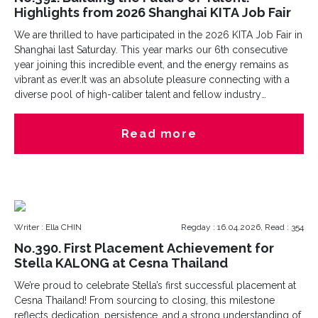
Highlights from 2026 Shanghai KITA Job Fair
We are thrilled to have participated in the 2026 KITA Job Fair in
Shanghai last Saturday. This year marks our 6th consecutive
year joining this incredible event, and the energy remains as
vibrant as ever.It was an absolute pleasure connecting with a
diverse pool of high-caliber talent and fellow industry
professionals. Engaging with such driven individuals reinforces
our commitment to bridging the gap between exceptional
Read more
candidates and world-class opportunities.To everyone we met
thank you for the insightful conversations. We are already
looking forward to returning next year! Missed the chance to
chat with us in person? We are always looking for exceptional
talent to join our Cesna family. Please feel free to send your CV
directly to our HR team: leah.tong@cesna.com.
Writer : Ella CHIN
Regday : 16.04.2026, Read : 354
No.390. First Placement Achievement for
Stella KALONG at Cesna Thailand
We’re proud to celebrate Stella’s first successful placement at
Cesna Thailand! From sourcing to closing, this milestone
reflects dedication, persistence, and a strong understanding of