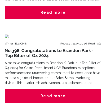
story" with Cesna Thailand.Nick brings a fantastic energy to our
team and is ready to help connect top-tier sales and marketing
Read more
talent with incredible career opportunities. Connect with Nick
today to discuss your next career move or talent acquisition
needs in the Sales &amp; Marketing sector!When Nick isn't
busy, you can find her nurturing her green thumb with some
planting, or curled up with a good book at a local cafe.
Writer : Ella CHIN
Regday : 21.05.2026, Read : 361
No.398. Congratulations to Brandon Park -
Top Biller of Q4 2024
A massive congratulations to Brandon K. Park, our Top Biller of
Q4 2024 for Cesna Recruitment USA! Brandon’s exceptional
performance and unwavering commitment to excellence have
made a significant impact on our Sales &amp; Marketing
division this quarter. His achievement is a testament to the
strategic focus, consistency, and deep industry expertise he
brings to both clients and candidates every day.We are
Read more
incredibly proud to celebrate these outstanding results and
look forward to Brandon’s continued leadership and success