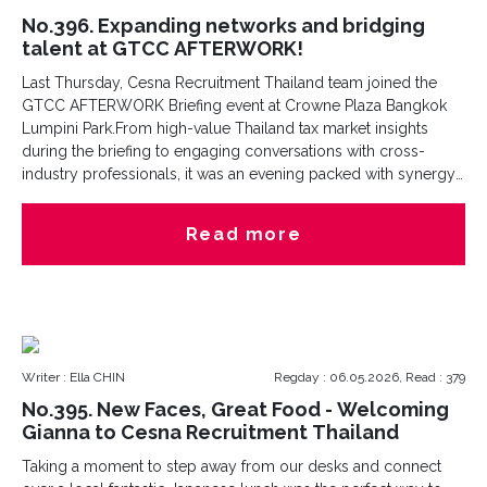
hire follow-ups, we ensure your new leader is positioned for
No.396. Expanding networks and bridging
sustained success.Swipe through to see our end-to-end
talent at GTCC AFTERWORK!
roadmap to successful placement.
Last Thursday, Cesna Recruitment Thailand team joined the
GTCC AFTERWORK Briefing event at Crowne Plaza Bangkok
Lumpini Park.From high-value Thailand tax market insights
during the briefing to engaging conversations with cross-
industry professionals, it was an evening packed with synergy
and new opportunities. We love connecting with individuals
and organizations who are as passionate about growth and
Read more
talent as we are. Missed us there? Let’s connect here! Reach
out to learn more about how Cesna is shaping the future of
recruitment in Thailand.
Writer : Ella CHIN
Regday : 06.05.2026, Read : 379
No.395. New Faces, Great Food - Welcoming
Gianna to Cesna Recruitment Thailand
Taking a moment to step away from our desks and connect